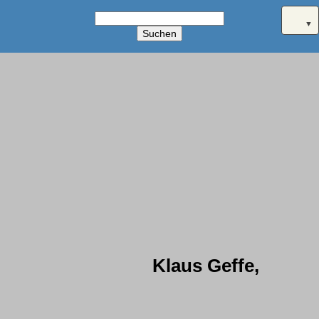
Suchbegriffe
Suchen
Navigation
aktuelles
überspringen
Sportangebot
Babys
Kleinkinder
Kinder
Jugendliche
Erwachsene
Ältere
Termine
montags
dienstags
mittwochs
Klaus Geffe,
donnerstags
freitags
Übungsleiter